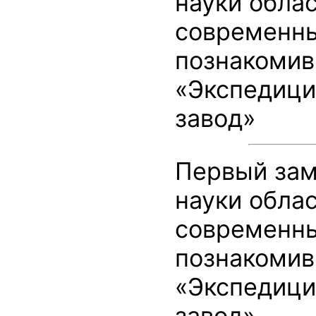
науки обла
современны
познакомив
«Экспедици
завод»
Первый зам
науки обла
современны
познакомив
«Экспедици
завод»