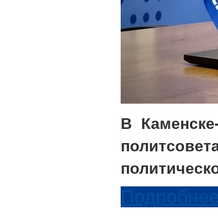
В Каменске
политсове
политическ
Подробнее.